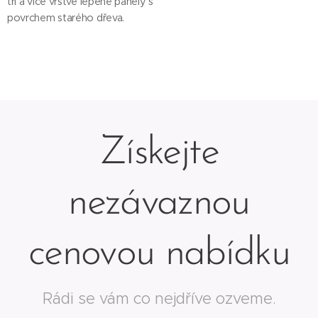
tří a více vrstvé lepené panely s
povrchem starého dřeva.
Získejte
nezávaznou
cenovou nabídku
Rádi se vám co nejdříve ozveme.