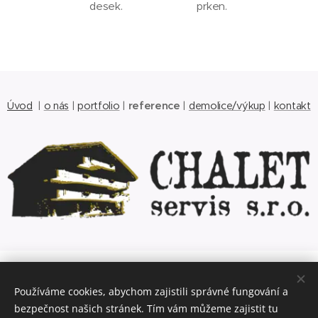
desek.
prken.
Úvod
|
o nás
|
portfolio
|
reference
|
demolice/výkup
|
kontakt
© 2017 CHALET servis s.r.o.
Používáme cookies, abychom zajistili správné fungování a
Nádražní 956, Bludov, 789 61, +420 583 286 426,
antik.m@seznam.cz
bezpečnost našich stránek. Tím vám můžeme zajistit tu