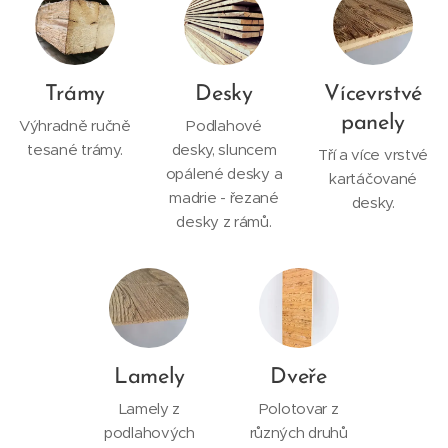
Trámy
Desky
Vícevrstvé
panely
Výhradně ručně
Podlahové
tesané trámy.
desky, sluncem
Tří a více vrstvé
opálené desky a
kartáčované
madrie - řezané
desky.
desky z rámů.
Lamely
Dveře
Lamely z
Polotovar z
podlahových
různých druhů